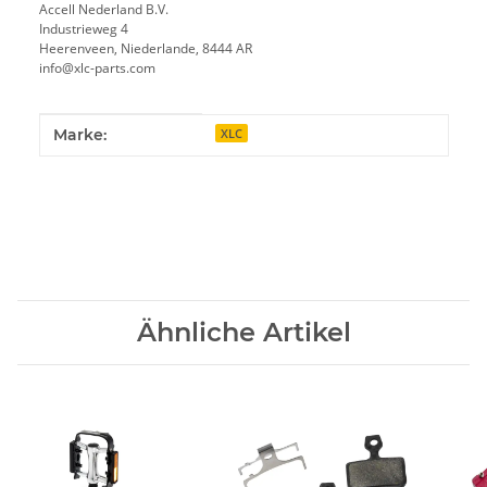
Accell Nederland B.V.
Industrieweg 4
Heerenveen, Niederlande, 8444 AR
info@xlc-parts.com
Produkteigenschaft
Wert
Marke:
XLC
Ähnliche Artikel