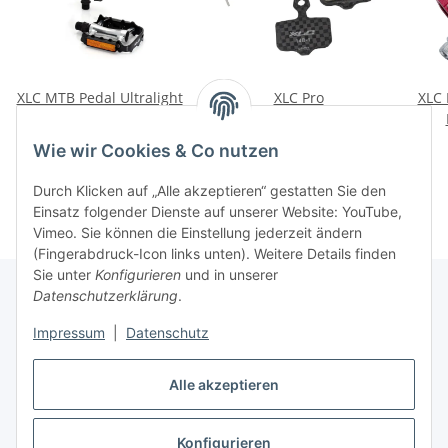
XLC MTB Pedal Ultralight
XLC Pro
XLC 
PD-M04 Aluminium
Scheibenbremsbeläge
schwarz/silber Fahrrad
BP-C21 für Avid SRAM
17,29 €
*
17,29 €
*
Wie wir Cookies & Co nutzen
Pedale
Elixir XX X0 DB LEVEL
Durch Klicken auf „Alle akzeptieren“ gestatten Sie den
Einsatz folgender Dienste auf unserer Website: YouTube,
Vimeo. Sie können die Einstellung jederzeit ändern
(Fingerabdruck-Icon links unten). Weitere Details finden
Sie unter
Konfigurieren
und in unserer
Datenschutzerklärung
.
Informationen
Impressum
|
Datenschutz
Alle akzeptieren
Gesetzliche Informationen
Konfigurieren