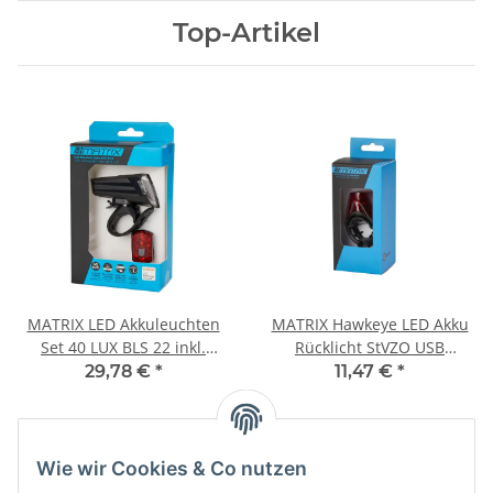
Top-Artikel
MATRIX LED Akkuleuchten
MATRIX Hawkeye LED Akku
Set 40 LUX BLS 22 inkl.
Rücklicht StVZO USB
Lithium Ionen Akkus
Fahrrad Sattelstütze
29,78 €
*
11,47 €
*
(3.7V/1000mAh und
schwarz
3.7V/300mAh), Halter
Befestigung: Lenker /
Sattelstütze schwarz
Wie wir Cookies & Co nutzen
Kategorien