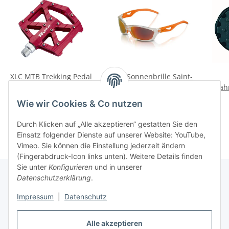
XLC MTB Trekking Pedal
XLC Sonnenbrille Saint-
PD-M12 Alu Rot
Denise SG-C14 Grau
Fah
Fahrradpedale
Orange Verspiegelt
Zol
50,21 €
*
29,97 €
*
Wie wir Cookies & Co nutzen
Sportbrille Bike
Re
Durch Klicken auf „Alle akzeptieren“ gestatten Sie den
Einsatz folgender Dienste auf unserer Website: YouTube,
Vimeo. Sie können die Einstellung jederzeit ändern
(Fingerabdruck-Icon links unten). Weitere Details finden
Sie unter
Konfigurieren
und in unserer
Datenschutzerklärung
.
Informationen
Impressum
|
Datenschutz
Alle akzeptieren
Gesetzliche Informationen