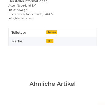
Herstellerinformationen:
Accell Nederland B.V.
Industrieweg 4
Heerenveen, Niederlande, 8444 AR
info@xlc-parts.com
Produkteigenschaft
Wert
Teiletyp:
Pedale
Marke:
XLC
Ähnliche Artikel