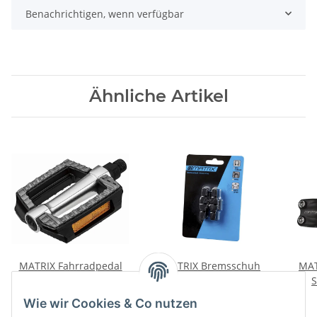
Benachrichtigen, wenn verfügbar
Ähnliche Artikel
MATRIX Fahrradpedal
MATRIX Bremsschuh
MAT
PE63 Trekking City
Magura hydraulisch
S
Comfort 9/16"
Felgenbremse 60mm
Len
10,88 €
*
7,36 €
*
Wie wir Cookies & Co nutzen
kugelgelagert
Paar MTB/Trekking