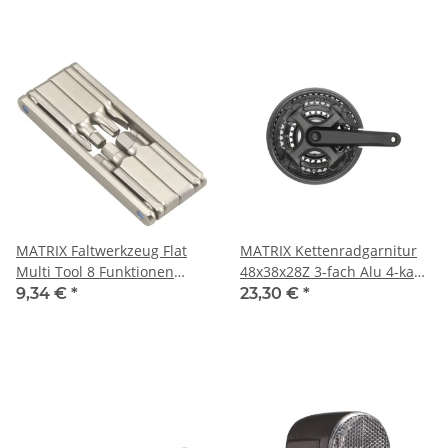
MATRIX Faltwerkzeug Flat
MATRIX Kettenradgarnitur
Multi Tool 8 Funktionen
48x38x28Z 3-fach Alu 4-kant
Innensechskant T25
MTB/Trekking 7/8-fach
9,34 €
*
23,30 €
*
Schrauber