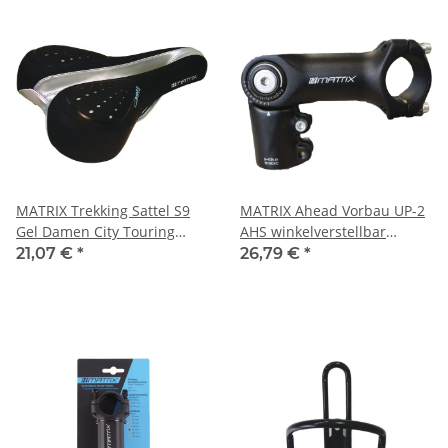
MATRIX Trekking Sattel S9
MATRIX Ahead Vorbau UP-2
Gel Damen City Touring
AHS winkelverstellbar
Fahrradsattel Schwarz
25,4mm Lenkerklemmung
21,07 €
*
26,79 €
*
110mm Trekking City