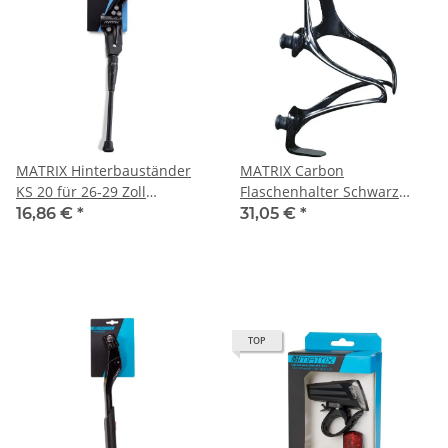
MATRIX Hinterbauständer
MATRIX Carbon
KS 20 für 26-29 Zoll
Flaschenhalter Schwarz
höhenverstellbar schwarz
super leicht 18g Fahrrad
16,86 €
*
31,05 €
*
Flasche Halter
TOP