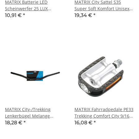
MATRIX Batterie LED
MATRIX City Sattel S35
Scheinwerfer 25 LUX
Super Soft Komfort Unisex
Frontlicht StVZO AAA
Relaxed 270x195mm
10,91 €
*
19,34 €
*
Batterien schwarz
schwarz
MATRIX City-/Trekking
MATRIX Fahrradpedale PE33
Lenkerbügel Melange
Trekking Comfort City 9/16"
Medium 25,4mm 615mm AL
Gedichtete Industrielager
18,28 €
*
16,08 €
*
6061 schwarz-matt