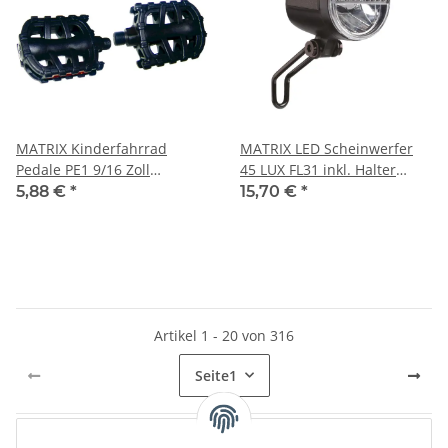
MATRIX Kinderfahrrad
MATRIX LED Scheinwerfer
Pedale PE1 9/16 Zoll
45 LUX FL31 inkl. Halter
Gewinde schwarz Set
An-/Ausschalter: Ja
5,88 €
*
15,70 €
*
Artikel 1 - 20 von 316
Seite
1