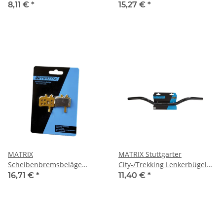
Kinderrad höhenverstellbar
Schwarz/Silber
8,11 €
*
15,27 €
*
schwarz
MATRIX
MATRIX Stuttgarter
Scheibenbremsbeläge
City-/Trekking Lenkerbügel
Ceramic Sintered für Avid
25,4mm 590mm Stahl
16,71 €
*
11,40 €
*
Juicy 3 5 7 Carbon BB7
schwarz