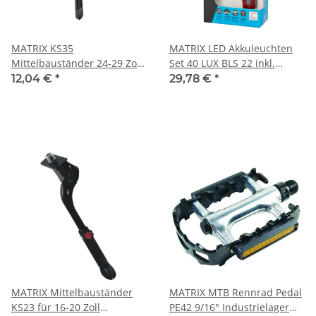
MATRIX KS35
MATRIX LED Akkuleuchten
Mittelbauständer 24-29 Zoll
Set 40 LUX BLS 22 inkl.
| Höhenverstellbar |
Lithium Ionen Akkus
12,04 €
*
29,78 €
*
Fahrradständer Schwarz
(3.7V/1000mAh und
3.7V/300mAh), Halter
Befestigung: Lenker /
Sattelstütze schwarz
MATRIX Mittelbauständer
MATRIX MTB Rennrad Pedal
KS23 für 16-20 Zoll
PE42 9/16" Industrielager