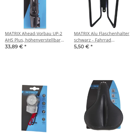
MATRIX Ahead-Vorbau UP-2
MATRIX Alu Flaschenhalter
AHS Plus, höhenverstellbar,
schwarz - Fahrrad
31,8mm, 110mm, schwarz
Trinkflaschenhalter stabil
33,89 €
*
5,50 €
*
matt