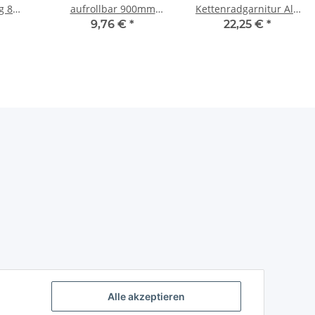
g 8
aufrollbar 900mm
Kettenradgarnitur Alu
us 3-
Zahlenschloss schwarz
4-kant 38 Zähne
9,76 €
*
22,25 €
*
30 Alu
Fahrrad & Helm
170mm f.
Nabenschaltung City
silber
Alle akzeptieren