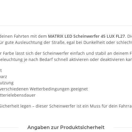
f deinen Fahrten mit dem
MATRIX LED Scheinwerfer 45 LUX FL27
. D
für gute Ausleuchtung der Straße, egal bei Dunkelheit oder schlec
 Farbe lässt sich der Scheinwerfer einfach und stabil an deinem 
leuchtung je nach Bedarf schnell aktivieren oder deaktivieren ka
t
warz
Nutzung
i verschiedenen Wetterbedingungen geeignet
atterielebensdauer
uf Sicherheit legen – dieser Scheinwerfer ist ein Muss für dein Fahr
Angaben zur Produktsicherheit