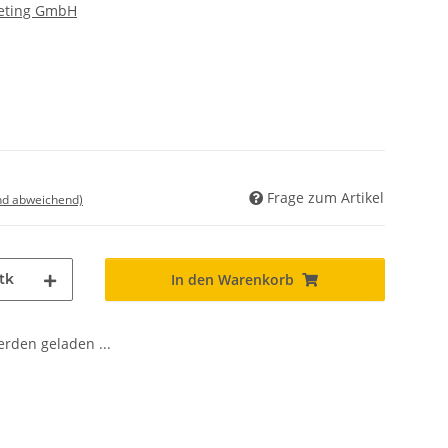
eting GmbH
Frage zum Artikel
nd abweichend)
tk
In den Warenkorb
den geladen ...