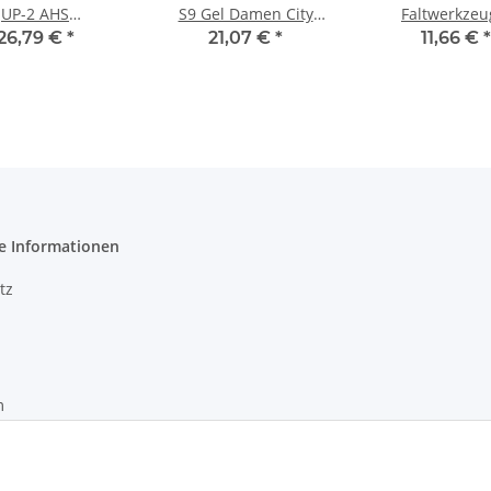
UP-2 AHS
S9 Gel Damen City
Faltwerkzeu
kelverstellbar
Touring Fahrradsattel
Funktionen Inb
26,79 €
*
21,07 €
*
11,66 €
*
25,4mm
Schwarz
6mm Torx T10-T
kerklemmung
Tasche
 Trekking City
e Informationen
tz
m
recht