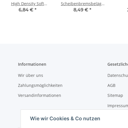
High Density Soft
Scheibenbremsbeläge
128mm Schaumstoff
organisch für Avid Elixir
win
6,84 €
*
8,49 €
*
Schwarz Griff
| Top Qualität
Len
110mm
Informationen
Gesetzlich
Wir über uns
Datenschu
Zahlungsmöglichkeiten
AGB
Versandinformationen
Sitemap
Impressu
Widerrufs
Wie wir Cookies & Co nutzen