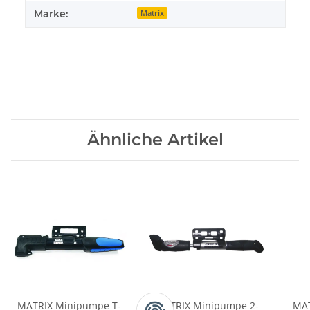
Marke:
Matrix
Ähnliche Artikel
MATRIX Minipumpe T-
MATRIX Minipumpe 2-
MAT