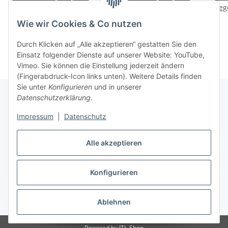
Griff MP90 schwarz
Wege MP115
Weg
Fahrradpumpe Bike
Fahrradpumpe
F
9,34 €
*
10,91 €
*
Wie wir Cookies & Co nutzen
Luftpumpe
Manometer AV SV DV 8
Bar silber/schwarz
Durch Klicken auf „Alle akzeptieren“ gestatten Sie den
Einsatz folgender Dienste auf unserer Website: YouTube,
Vimeo. Sie können die Einstellung jederzeit ändern
(Fingerabdruck-Icon links unten). Weitere Details finden
Sie unter
Konfigurieren
und in unserer
Datenschutzerklärung
.
Informationen
Impressum
|
Datenschutz
Alle akzeptieren
Gesetzliche Informationen
Konfigurieren
Vertrag widerrufen
Ablehnen
* Alle Preise inkl. gesetzlicher USt., zzgl.
Versand
Powered by
JTL-Shop