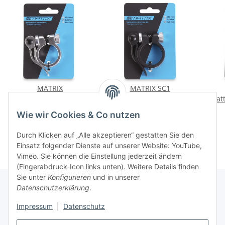
MATRIX
MATRIX SC1
Sattelstützklemme SC1
Sattelstützklemme Alu
Sat
31.8mm Silber
34,9mm Schwarz mit
SC
6,42 €
*
6,42 €
*
Wie wir Cookies & Co nutzen
Aluminium mit
Schnellspanner
Schnellspanner
Durch Klicken auf „Alle akzeptieren“ gestatten Sie den
Einsatz folgender Dienste auf unserer Website: YouTube,
Vimeo. Sie können die Einstellung jederzeit ändern
(Fingerabdruck-Icon links unten). Weitere Details finden
Sie unter
Konfigurieren
und in unserer
Datenschutzerklärung
.
Informationen
Impressum
|
Datenschutz