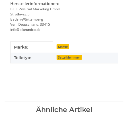
Herstellerinformationen:
BICO Zweirad Marketing GmbH
Strothweg 5
Baden-Württemberg
Verl, Deutschland, 33415
info@bikeundco.de
Produkteigenschaft
Wert
Marke:
Matrix
Teiletyp:
Sattelklemmen
Ähnliche Artikel