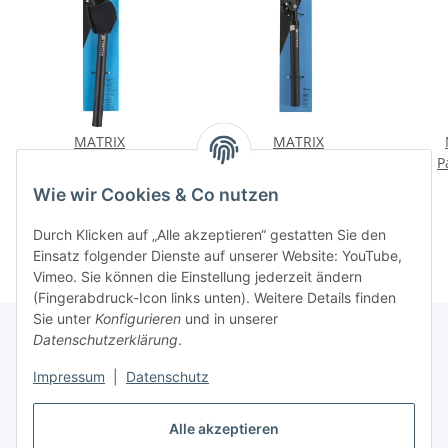
MATRIX
MATRIX
Federsattelstütze
Federsattelstütze SP26
P
Parallelogramm PL100
27,2mm 350mm schwarz
30,
46,16 €
*
27,50 €
*
Wie wir Cookies & Co nutzen
27,2mm Schwarz 90kg
bis 65kg Fahrrad
Alu Komfort
Sattelstütze
Durch Klicken auf „Alle akzeptieren“ gestatten Sie den
Einsatz folgender Dienste auf unserer Website: YouTube,
Vimeo. Sie können die Einstellung jederzeit ändern
(Fingerabdruck-Icon links unten). Weitere Details finden
Sie unter
Konfigurieren
und in unserer
Datenschutzerklärung
.
Informationen
Impressum
|
Datenschutz
Alle akzeptieren
Gesetzliche Informationen