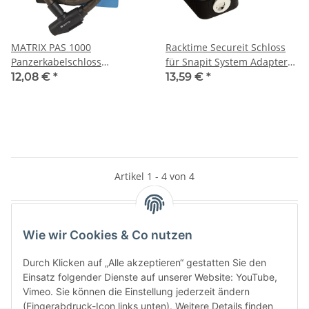
MATRIX PAS 1000
Racktime Secureit Schloss
Panzerkabelschloss
für Snapit System Adapter
1000mm Ø18mm rauch-
Fahrrad Schwarz 17009
12,08 €
*
13,59 €
*
schwarz mit Schlüssel
Artikel 1 - 4 von 4
Wie wir Cookies & Co nutzen
Kategorien
Durch Klicken auf „Alle akzeptieren“ gestatten Sie den
Einsatz folgender Dienste auf unserer Website: YouTube,
Vimeo. Sie können die Einstellung jederzeit ändern
(Fingerabdruck-Icon links unten). Weitere Details finden