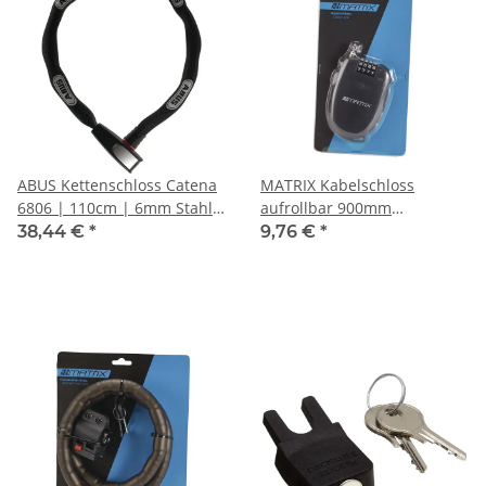
ABUS Kettenschloss Catena
MATRIX Kabelschloss
6806 | 110cm | 6mm Stahl |
aufrollbar 900mm
Fahrradschloss Schwarz
Zahlenschloss schwarz
38,44 €
*
9,76 €
*
Fahrrad & Helm