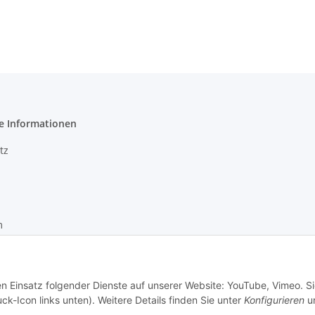
e Informationen
tz
m
recht
en Einsatz folgender Dienste auf unserer Website: YouTube, Vimeo. S
ck-Icon links unten). Weitere Details finden Sie unter
Konfigurieren
un