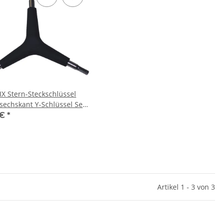
X Stern-Steckschlüssel
sechskant Y-Schlüssel Set
 mm Werkzeug
 €
*
Artikel 1 - 3 von 3