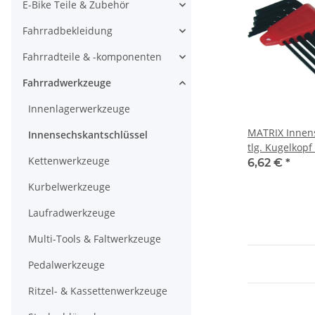
E-Bike Teile & Zubehör
Fahrradbekleidung
Fahrradteile & -komponenten
Fahrradwerkzeuge
Innenlagerwerkzeuge
MATRIX Innens
Innensechskantschlüssel
tlg. Kugelkopf
Kettenwerkzeuge
6mm mit Halt
6,62 €
*
Kurbelwerkzeuge
Laufradwerkzeuge
Multi-Tools & Faltwerkzeuge
Pedalwerkzeuge
Ritzel- & Kassettenwerkzeuge