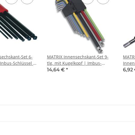
echskant-Set 6-
MATRIX Innensechskant-Set 9-
MATRI
 Inbus-Schlüssel 2-
tlg. mit Kugelkopf | Imbus-
Innen
er
Schlüssel 1.5-10mm
4 5 6
14,64 €
*
6,92