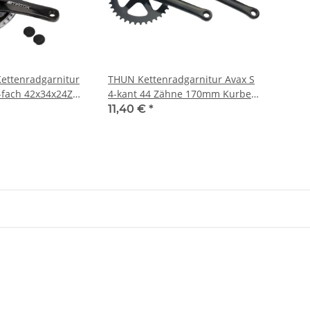
ettenradgarnitur
THUN Kettenradgarnitur Avax S
8-fach 42x34x24Z
4-kant 44 Zähne 170mm Kurbel
 schwarz
Stahl schwarz
11,40 €
*