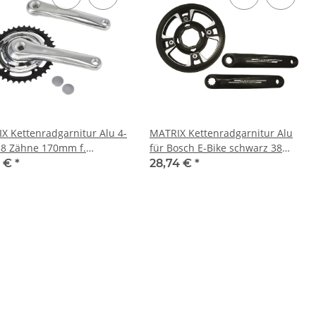
X Kettenradgarnitur Alu 4-
MATRIX Kettenradgarnitur Alu
38 Zähne 170mm f.
für Bosch E-Bike schwarz 38
schaltung City silber
Zähne
5 €
*
28,74 €
*