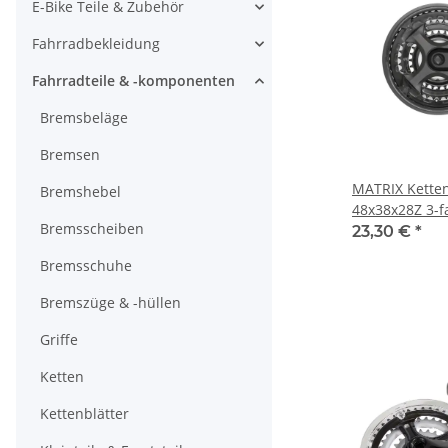
E-Bike Teile & Zubehör
Fahrradbekleidung
Fahrradteile & -komponenten
Bremsbeläge
Bremsen
MATRIX Ketten
Bremshebel
48x38x28Z 3-f
Bremsscheiben
MTB/Trekking 
23,30 €
*
Bremsschuhe
Bremszüge & -hüllen
Griffe
Ketten
Kettenblätter