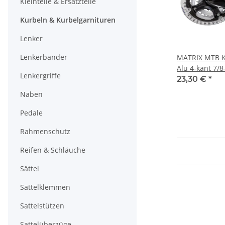
Kleinteile & Ersatzteile
Kurbeln & Kurbelgarnituren
Lenker
Lenkerbänder
MATRIX MTB K
Alu 4-kant 7/
Lenkergriffe
Kurbel 170mm
23,30 €
*
Naben
Pedale
Rahmenschutz
Reifen & Schläuche
Sättel
Sattelklemmen
Sattelstützen
Sattelüberzüge