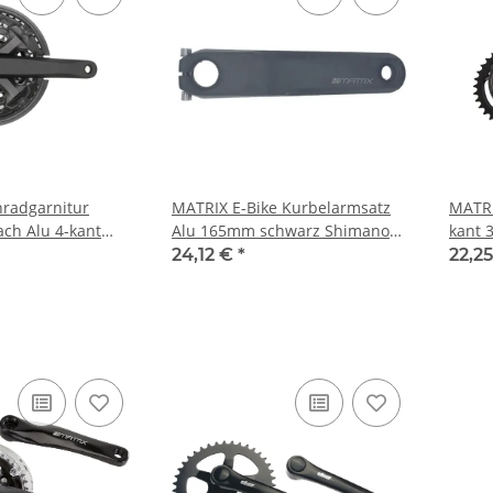
radgarnitur
MATRIX E-Bike Kurbelarmsatz
MATRI
ach Alu 4-kant
Alu 165mm schwarz Shimano
kant 
7/8-fach
E6100/7000/8000
Naben
24,12 €
*
22,2