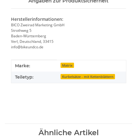
Angaben zur Produktsicherheit
Herstellerinformationen:
BICO Zweirad Marketing GmbH
Strothweg 5
Baden-Württemberg
Verl, Deutschland, 33415
info@bikeundco.de
Produkteigenschaft
Wert
Marke:
Matrix
Teiletyp:
Kurbelsätze - mit Kettenblättern
Ähnliche Artikel