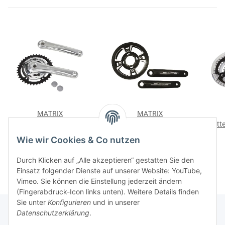
MATRIX
MATRIX
Kettenradgarnitur Alu 4-
Kettenradgarnitur Alu
Kett
kant 38 Zähne 170mm f.
für Bosch E-Bike
kant
22,25 €
*
28,74 €
*
Wie wir Cookies & Co nutzen
Nabenschaltung City
schwarz 38 Zähne
Kur
silber
Durch Klicken auf „Alle akzeptieren“ gestatten Sie den
Einsatz folgender Dienste auf unserer Website: YouTube,
Vimeo. Sie können die Einstellung jederzeit ändern
(Fingerabdruck-Icon links unten). Weitere Details finden
Sie unter
Konfigurieren
und in unserer
Datenschutzerklärung
.