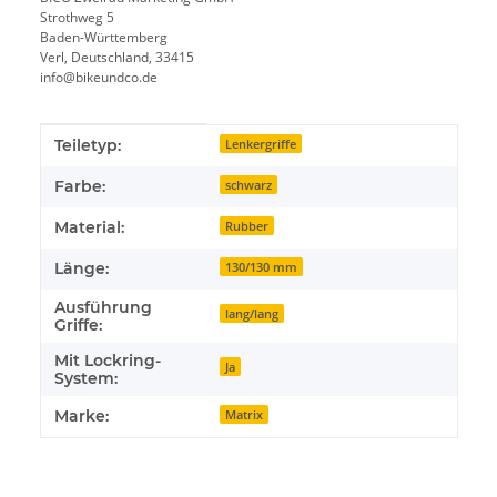
Strothweg 5
Baden-Württemberg
Verl, Deutschland, 33415
info@bikeundco.de
Produkteigenschaft
Wert
Teiletyp:
Lenkergriffe
Farbe:
schwarz
Material:
Rubber
Länge:
130/130 mm
Ausführung
lang/lang
Griffe:
Mit Lockring-
Ja
System:
Marke:
Matrix