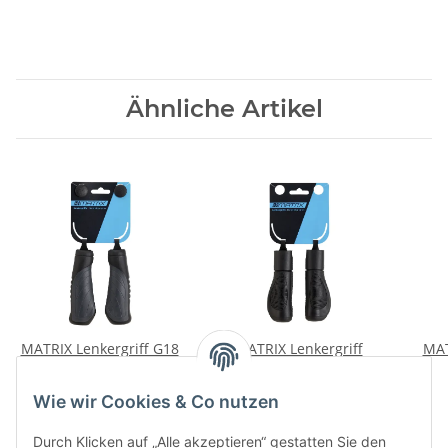
Ähnliche Artikel
MATRIX Lenkergriff G18
MATRIX Lenkergriff
MAT
Dual Density 130mm
Fahrradgriff G29 Dual
schwarz/grau Rubber
Density Comfort 130mm
7,36 €
*
7,56 €
*
Wie wir Cookies & Co nutzen
lang/lang
schwarz
sch
Durch Klicken auf „Alle akzeptieren“ gestatten Sie den