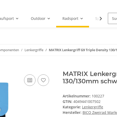
aufsport
Outdoor
Radsport
Sportbeklei
-komponenten
Lenkergriffe
MATRIX Lenkergriff G9 Triple Density 13
MATRIX Lenkergri
130/130mm schw
Artikelnummer:
100227
GTIN:
4049441007502
Kategorie:
Lenkergriffe
Hersteller:
BICO Zweirad Mark