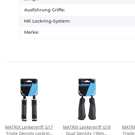
Ausführung Griffe:
Mit Lockring-System:
Marke:
MATRIX Lenkergriff G17
MATRIX Lenkergriff G18
MATRIX
Triple Density Lockring
Dual Density 130mm
Tripl