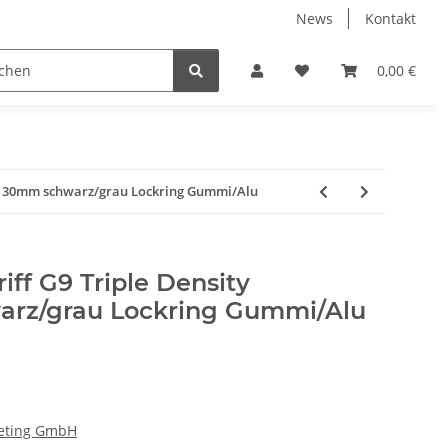
News
Kontakt
dung
Wintersport
0,00 €
0/130mm schwarz/grau Lockring Gummi/Alu
ff G9 Triple Density
arz/grau Lockring Gummi/Alu
eting GmbH