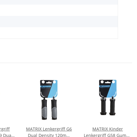
griff
MATRIX Lenkergriff G6
MATRIX Kinder
9 Dual
Dual Density 120mm
Lenkergriff G58 Gummi