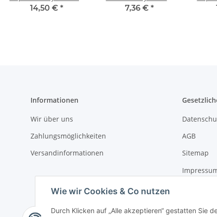
130mm schwarz/grau
schwarz/grau Rubber
Schwa
14,50 €
*
7,36 €
*
Rubber lang/lang
lang/lang
Informationen
Gesetzlich
Wir über uns
Datenschu
Zahlungsmöglichkeiten
AGB
Versandinformationen
Sitemap
Impressu
Widerrufs
Wie wir Cookies & Co nutzen
Durch Klicken auf „Alle akzeptieren“ gestatten Sie d