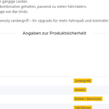
r gängige Lenker.
kombination gehalten, passend zu vielen Fahrrädern.
age von Bar-Ends.
nsity Lenkergriff – Ihr Upgrade für mehr Fahrspaß und Kontrolle!
Angaben zur Produktsicherheit
Lenkergriffe
schwarz
Rubber / Aluminium
130/130 mm