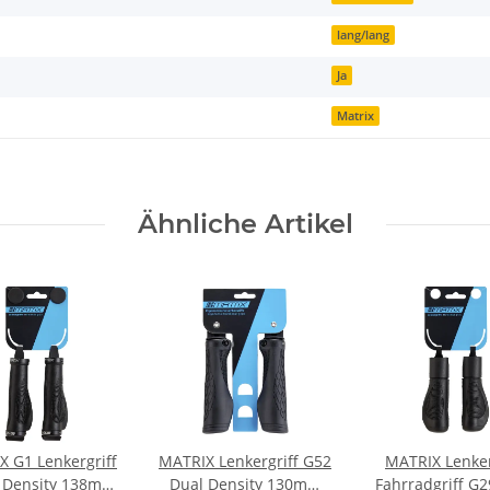
lang/lang
Ja
Matrix
Ähnliche Artikel
 G1 Lenkergriff
MATRIX Lenkergriff G52
MATRIX Lenker
e Density 138mm
Dual Density 130mm
Fahrradgriff G2