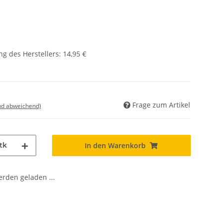
g des Herstellers
:
14,95 €
Frage zum Artikel
nd abweichend)
tk
In den Warenkorb
den geladen ...