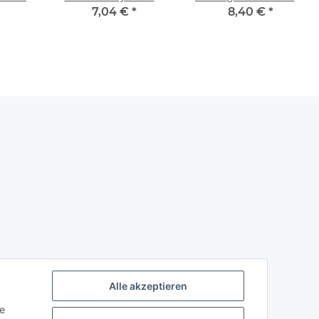
fort
schwarz/grau Rubber
schwarz 102mm mit
7,04 €
*
8,40 €
*
arz
kürzbar lang/lang
Alu-Lockring
Alle akzeptieren
ie