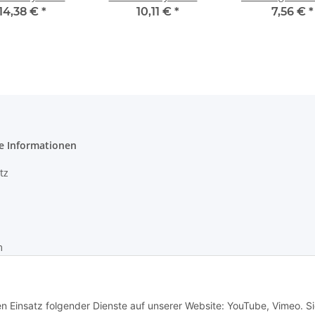
rz Alu Lockring
lang/lang Gummi
Density Com
14,38 €
*
10,11 €
*
7,56 €
*
Fahrrad
Kunststoff schwarz
130mm schw
e Informationen
tz
m
recht
en Einsatz folgender Dienste auf unserer Website: YouTube, Vimeo. S